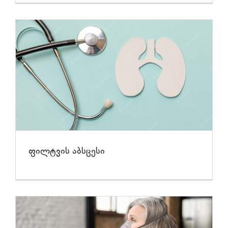
ფილტვის აბსცესი