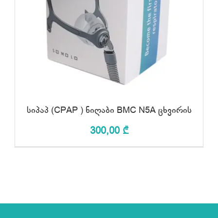
ᲙᲐᲚᲐᲗᲐᲨᲘ ᲓᲐᲛᲐᲢᲔᲑᲐ
/
ᲓᲔᲢᲐᲚᲔᲑᲘ
სიპაპ (CPAP ) ნიღაბი BMC N5A ცხვირის
300,00
₾