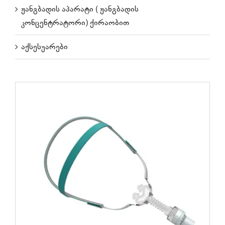
ჟანგბადის აპარატი ( ჟანგბადის
კონცენტრატორი) ქირაობით
აქსესუარები
ᲙᲐᲚᲐᲗᲐᲨᲘ ᲓᲐᲛᲐᲢᲔᲑᲐ
/
ᲓᲔᲢᲐᲚᲔᲑᲘ