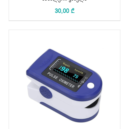
30,00
₾
ᲙᲐᲚᲐᲗᲐᲨᲘ ᲓᲐᲛᲐᲢᲔᲑᲐ
/
ᲓᲔᲢᲐᲚᲔᲑᲘ