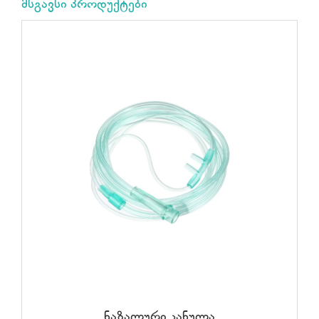
მსგავსი პროდუქტები
ᲙᲐᲚᲐᲗᲐᲨᲘ ᲓᲐᲛᲐᲢᲔᲑᲐ
/
ᲓᲔᲢᲐᲚᲔᲑᲘ
ნაზალური კანულა