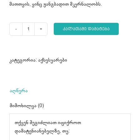
მათთვის, ვინც ჟანგბადით მკურნალობს.
ᲙᲐᲚᲐᲗᲐᲨᲘ ᲓᲐᲛᲐᲢᲔᲑᲐ
რაოდენობა:
დამატენიანებელი
ბოთლები
ჟანგბადისთვის
კატეგორია:
აქსესუარები
აპარატი
აღწერა
მიმოხილვა (0)
თქვენ შეგიძლიათ იფიქროთ
დამატენიანებელზე, თუ: